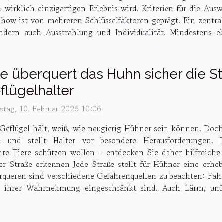
 wirklich einzigartigen Erlebnis wird. Kriterien für die Au
how ist von mehreren Schlüsselfaktoren geprägt. Ein zentraler
ndern auch Ausstrahlung und Individualität. Mindestens ebe
e überquert das Huhn sicher die Str
flügelhalter
stag, 10. Februar 2026 10:06
Geflügel hält, weiß, wie neugierig Hühner sein können. Doch 
e und stellt Halter vor besondere Herausforderungen.
e ihre Tiere schützen wollen – entdecken Sie daher hilfreic
er Straße erkennen Jede Straße stellt für Hühner eine erhe
erqueren sind verschiedene Gefahrenquellen zu beachten: Fah
n ihrer Wahrnehmung eingeschränkt sind. Auch Lärm, unüb