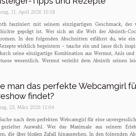
nsteiger-Tipps und Rezepte
tag, 11. April 2026 10:18
nth fasziniert mit seinem einzigartigen Geschmack, der 
hichte geprägt ist. Wer sich an die Welt der Absinth-Coc
romen. In den folgenden Abschnitten erfährst du, wie ein 
Rezepte wirklich begeistern – tauche ein und lasse dich ins
er durch seine einzigartige Kombination aus Wermut, Anis und 
rituose wesentlich. Wermut verleiht dem Absinth seinen l
e man das perfekte Webcamgirl fü
veshow findet?
ag, 23. März 2026 11:04
Suche nach dem perfekten Webcamgirl für eine unvergesslich
gezielter Auswahl. Wer das Maximale aus seinem Erleb
en, die über bloßen Zufall hinausgehen. In den folgenden A