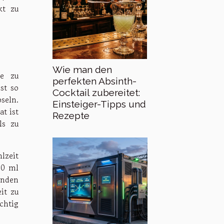
kt zu
Wie man den
me zu
perfekten Absinth-
st so
Cocktail zubereitet:
seln.
Einsteiger-Tipps und
t ist
Rezepte
ls zu
lzeit
00 ml
enden
it zu
chtig