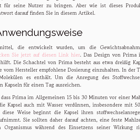
t für seine Nutzer zu bringen. Aber wie ist dieses Produ
wort darauf finden Sie in diesem Artikel.
d Anwendungsweise
mittel, die entwickelt wurden, um die Gewichtsabnah
cken Sie jetzt auf diesen Link hier
. Das Design von Prima i
 hilft. Die Schachtel von Prima besteht aus etwa dreißig Kap
ie vom Hersteller empfohlene Dosierung einzuhalten. In der Ta
Molekülen es enthält. Um die Anregung des Stoffwechse
n Kapseln für einen Tag ausreichen.
dass Prima im Allgemeinen 15 bis 30 Minuten vor einer Mah
ie Kapsel auch mit Wasser verdünnen, insbesondere mit 5
diese Weise beginnt die Kapsel ihren stoffwechselanreg
nimmt. Sie sollten daher darauf achten, eine feste Mahlze
 Organismus während des Einsetzens seiner Wirkung ri