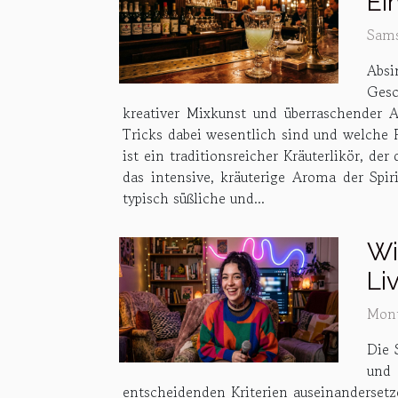
Ei
Sams
Absi
Gesc
kreativer Mixkunst und überraschender A
Tricks dabei wesentlich sind und welche 
ist ein traditionsreicher Kräuterlikör, d
das intensive, kräuterige Aroma der Spi
typisch süßliche und...
Wi
Li
Mont
Die 
und 
entscheidenden Kriterien auseinandersetz